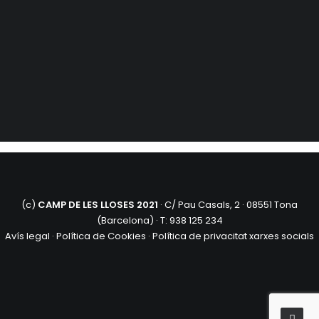
DIFUSIÓ
It seems we can’t find what you’re looking for.
Perhaps searching can help.
(c)
CAMP DE LES LLOSES 2021
· C/ Pau Casals, 2 · 08551 Tona
(Barcelona) · T: 938 125 234
Avís legal
·
Política de Cookies
·
Política de privacitat xarxes socials