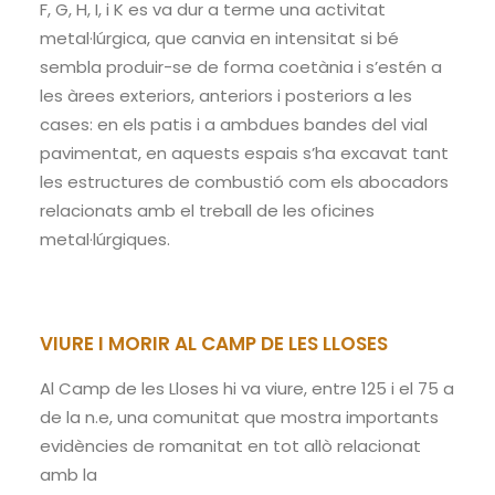
F, G, H, I, i K es va dur a terme una activitat
metal·lúrgica, que canvia en intensitat si bé
sembla produir-se de forma coetània i s’estén a
les àrees exteriors, anteriors i posteriors a les
cases: en els patis i a ambdues bandes del vial
pavimentat, en aquests espais s’ha excavat tant
les estructures de combustió com els abocadors
relacionats amb el treball de les oficines
metal·lúrgiques.
VIURE I MORIR AL CAMP DE LES LLOSES
Al Camp de les Lloses hi va viure, entre 125 i el 75 a
de la n.e, una comunitat que mostra importants
evidències de romanitat en tot allò relacionat
amb la