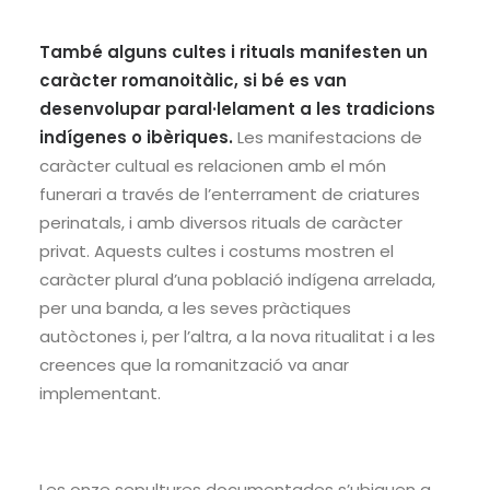
També alguns cultes i rituals manifesten un
caràcter romanoitàlic, si bé es van
desenvolupar paral·lelament a les tradicions
indígenes o ibèriques.
Les manifestacions de
caràcter cultual es relacionen amb el món
funerari a través de l’enterrament de criatures
perinatals, i amb diversos rituals de caràcter
privat. Aquests cultes i costums mostren el
caràcter plural d’una població indígena arrelada,
per una banda, a les seves pràctiques
autòctones i, per l’altra, a la nova ritualitat i a les
creences que la romanització va anar
implementant.
Les onze sepultures documentades s’ubiquen a