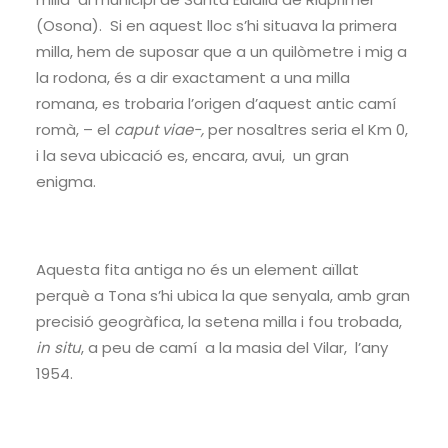
(Osona). Si en aquest lloc s’hi situava la primera
milla, hem de suposar que a un quilòmetre i mig a
la rodona, és a dir exactament a una milla
romana, es trobaria l’origen d’aquest antic camí
romà, – el
caput viae-,
per nosaltres seria el Km 0,
i la seva ubicació es, encara, avui, un gran
enigma.
Aquesta fita antiga no és un element aïllat
perquè a Tona s’hi ubica la que senyala, amb gran
precisió geogràfica, la setena milla i fou trobada,
in situ
, a peu de camí a la masia del Vilar, l’any
1954.