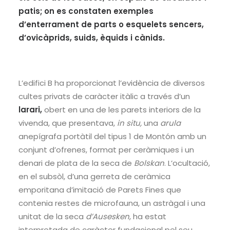
patis; on es constaten exemples
d’enterrament de parts o esquelets sencers,
d’ovicàprids, suids, èquids i cànids.
L’edifici B ha proporcionat l’evidència de diversos
cultes privats de caràcter itàlic a través d’un
larari,
obert en una de les parets interiors de la
vivenda, que presentava,
in situ,
una
arula
anepígrafa portàtil del tipus 1 de Montón amb un
conjunt d’ofrenes, format per ceràmiques i un
denari de plata de la seca de
Bolskan
. L’ocultació,
en el subsòl, d’una gerreta de ceràmica
emporitana d’imitació de Parets Fines que
contenia restes de microfauna, un astràgal i una
unitat de la seca
d’Ausesken
, ha estat
interpretada de caràcter fundacional pel seu