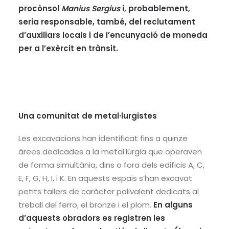
procònsol
Manius Sergius
i, probablement,
seria responsable, també, del reclutament
d’auxiliars locals i de l’encunyació de moneda
per a l’exèrcit en trànsit.
Una comunitat de metal·lurgistes
Les excavacions han identificat fins a quinze
àrees dedicades a la metal·lúrgia que operaven
de forma simultània, dins o fora dels edificis A, C,
E, F, G, H, I, i K. En aquests espais s’han excavat
petits tallers de caràcter polivalent dedicats al
treball del ferro, el bronze i el plom.
En alguns
d’aquests obradors es registren les