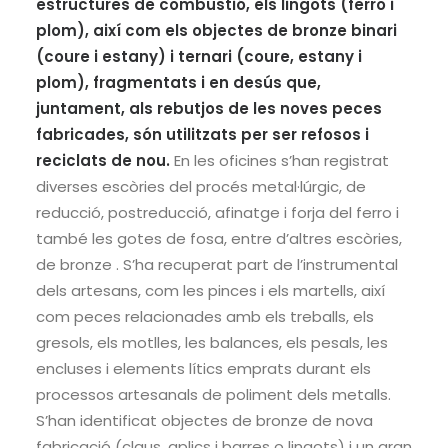
estructures de combustió, els lingots (ferro i
plom), així com els objectes de bronze binari
(coure i estany) i ternari (coure, estany i
plom), fragmentats i en desús que,
juntament, als rebutjos de les noves peces
fabricades, són utilitzats per ser refosos i
reciclats de nou.
En les oficines s’han registrat
diverses escòries del procés metal·lúrgic, de
reducció, postreducció, afinatge i forja del ferro i
també les gotes de fosa, entre d’altres escòries,
de bronze . S’ha recuperat part de l’instrumental
dels artesans, com les pinces i els martells, així
com peces relacionades amb els treballs, els
gresols, els motlles, les balances, els pesals, les
encluses i elements lítics emprats durant els
processos artesanals de poliment dels metalls.
S’han identificat objectes de bronze de nova
fabricació (claus, aplics i barres o lingots) i un gran