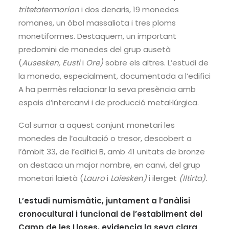
tritetatermorion
i dos denaris, 19 monedes
romanes, un òbol massaliota i tres ploms
monetiformes. Destaquem, un important
predomini de monedes del grup ausetà
(
Ausesken, Eusti
i
Ore)
sobre els altres. L’estudi de
la moneda, especialment, documentada a l’edifici
A ha permès relacionar la seva presència amb
espais d’intercanvi i de producció metal·lúrgica.
Cal sumar a aquest conjunt monetari les
monedes de l’ocultació o tresor, descobert a
l’àmbit 33, de l’edifici B, amb 41 unitats de bronze
on destaca un major nombre, en canvi, del grup
monetari laietà (
Lauro
i
Laiesken)
i ilerget
(Iltirta).
L’estudi numismàtic, juntament a l’anàlisi
cronocultural i funcional de l’establiment del
Camp de les Lloses, evidencia la seva clara