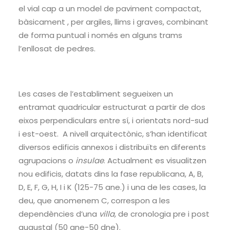
el vial cap a un model de paviment compactat,
bàsicament , per argiles, llims i graves, combinant
de forma puntual i només en alguns trams
l’enllosat de pedres.
Les cases de l’establiment segueixen un
entramat quadricular estructurat a partir de dos
eixos perpendiculars entre sí, i orientats nord-sud
i est-oest. A nivell arquitectònic, s’han identificat
diversos edificis annexos i distribuïts en diferents
agrupacions o
insulae
. Actualment es visualitzen
nou edificis, datats dins la fase republicana, A, B,
D, E, F, G, H, I i K (125-75 ane.) i una de les cases, la
deu, que anomenem C, correspon a les
dependències d’una
villa,
de cronologia pre i post
augustal (50 ane-50 dne).