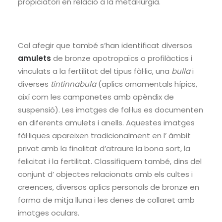
propiciatori en relació a la metal·lúrgia.
Cal afegir que també s’han identificat diversos
amulets
de bronze apotropaïcs o profilàctics i
vinculats a la fertilitat del tipus fàl·lic, una
bulla
i
diverses
tintinnabula
(aplics ornamentals hípics,
així com les campanetes amb apèndix de
suspensió). Les imatges de fal·lus es documenten
en diferents amulets i anells. Aquestes imatges
fàl·liques apareixen tradicionalment en l’ àmbit
privat amb la finalitat d’atraure la bona sort, la
felicitat i la fertilitat. Classifiquem també, dins del
conjunt d’ objectes relacionats amb els cultes i
creences, diversos aplics personals de bronze en
forma de mitja lluna i les denes de collaret amb
imatges oculars.