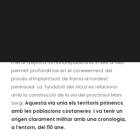
LA VIA DE MANI SERGI
DIFUSIÓ
El jaciment del Camp de les Lloses, situat als peus
de turó del Castell, es caracteritza per la seva
significació històrica i patrimonial. L’assentament
ha estat interpretat com un dels pocs
paradigmes arqueològics, conservats a
Catalunya, de poblament vinculat a l’ àmbit
militar d’època romanorepublicana. El seu anàlisi
permet profunditzar en el coneixement del
procés d’implantació de Roma al nordest
peninsular. La fundació del
vicus
es relaciona
amb la construcció de la via del procònsol Mani
Sergi.
Aquesta via unia els territoris pirinencs
amb les poblacions costaneres i va tenir un
origen clarament militar amb una cronologia,
a l’entorn, del 110 ane.