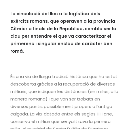
La vinculació del lloc a la logística dels
exèrcits romans, que operaven a la província
Citerior a finals de la República, sembla ser la
clau per entendre el que va caracteritzar el
primerenc i singular enclau de caràcter ben
romà.
És una via de llarga tradició històrica que ha estat
descoberta gràcies a la recuperació de diversos
mil·liaris, que indiquen les distàncies (en milles, a la
manera romana) i que van ser trobats en
diversos punts, possiblement propers a l’antiga
calçada. La via, datada entre els segles II i I ane,
conserva el mil·liari que senyalitzava la primera
milla al municipi de Santa Eulàlia de Riuprimer