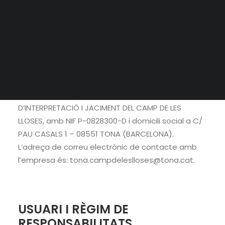
D’INTERPRETACIÓ I JACIMENT DEL CAMP DE LES
DIFUSIÓ
LLOSES informa que és titular del lloc web
www.campdeleslloses.cat. D’acord amb
l’exigència de l’article 10 de l’esmentada Llei,
CENTRE D’INTERPRETACIÓ I JACIMENT DEL CAMP DE
LES LLOSES informa de les següents dades:
El titular d’aquest lloc web és CENTRE
D’INTERPRETACIÓ I JACIMENT DEL CAMP DE LES
LLOSES, amb NIF P-0828300-D i domicili social a C/
PAU CASALS 1 – 08551 TONA (BARCELONA).
L’adreça de correu electrònic de contacte amb
l’empresa és: tona.campdeleslloses@tona.cat.
USUARI I RÈGIM DE
RESPONSABILITATS